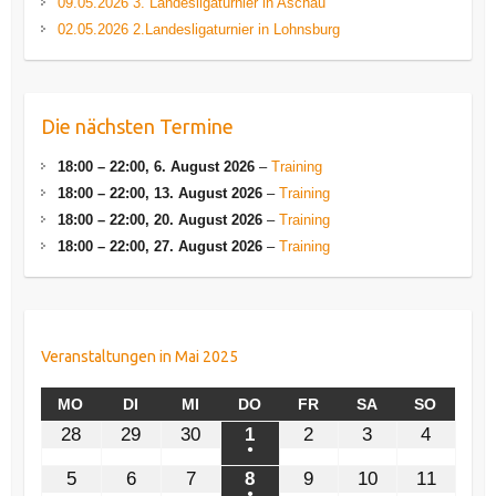
09.05.2026 3. Landesligaturnier in Aschau
02.05.2026 2.Landesligaturnier in Lohnsburg
Die nächsten Termine
18:00
–
22:00
,
6. August 2026
–
Training
18:00
–
22:00
,
13. August 2026
–
Training
18:00
–
22:00
,
20. August 2026
–
Training
18:00
–
22:00
,
27. August 2026
–
Training
Veranstaltungen in Mai 2025
MONTAG
DIENSTAG
MITTWOCH
DONNERSTAG
FREITAG
SAMSTAG
SONNT
MO
DI
MI
DO
FR
SA
SO
28.
29.
30.
1.
2.
3.
4.
28
29
30
1
2
3
4
April
April
April
Mai
Mai
Mai
Mai
●
(1
2025
2025
2025
2025
2025
2025
2025
5.
6.
7.
8.
9.
10.
11.
5
6
7
8
9
10
11
Veranstaltung)
Mai
Mai
Mai
Mai
Mai
Mai
Mai
●