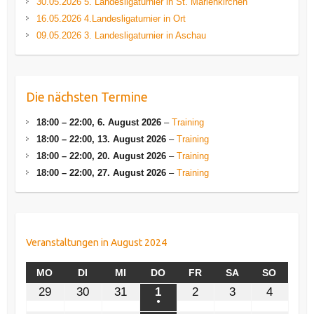
30.05.2026 5. Landesligaturnier in St. Marienkirchen
16.05.2026 4.Landesligaturnier in Ort
09.05.2026 3. Landesligaturnier in Aschau
Die nächsten Termine
18:00
–
22:00
,
6. August 2026
–
Training
18:00
–
22:00
,
13. August 2026
–
Training
18:00
–
22:00
,
20. August 2026
–
Training
18:00
–
22:00
,
27. August 2026
–
Training
Veranstaltungen in August 2024
MONTAG
DIENSTAG
MITTWOCH
DONNERSTAG
FREITAG
SAMSTAG
SONNT
MO
DI
MI
DO
FR
SA
SO
29.
30.
31.
1.
2.
3.
4.
29
30
31
1
2
3
4
Juli
Juli
Juli
August
August
August
August
●
(1
2024
2024
2024
2024
2024
2024
2024