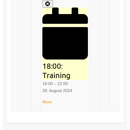
August
August
August
August
Veranstaltung)
August
August
Septemb
Close
2024
2024
2024
2024
2024
2024
2024
18:00:
Training
18:00
–
22:00
29. August 2024
about
More
Training