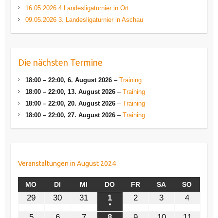
16.05.2026 4.Landesligaturnier in Ort
09.05.2026 3. Landesligaturnier in Aschau
Die nächsten Termine
18:00
–
22:00
,
6. August 2026
–
Training
18:00
–
22:00
,
13. August 2026
–
Training
18:00
–
22:00
,
20. August 2026
–
Training
18:00
–
22:00
,
27. August 2026
–
Training
Veranstaltungen in August 2024
MONTAG
DIENSTAG
MITTWOCH
DONNERSTAG
FREITAG
SAMSTAG
SONNT
MO
DI
MI
DO
FR
SA
SO
29.
30.
31.
1.
2.
3.
4.
29
30
31
1
2
3
4
Juli
Juli
Juli
August
August
August
August
●
(1
2024
2024
2024
2024
2024
2024
2024
5.
6.
7.
8.
9.
10.
11.
5
6
7
8
9
10
11