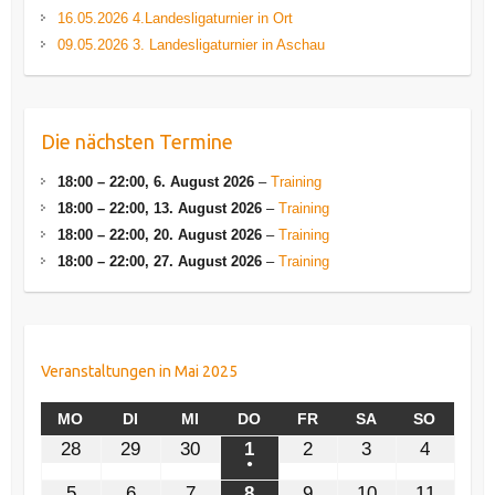
16.05.2026 4.Landesligaturnier in Ort
09.05.2026 3. Landesligaturnier in Aschau
Die nächsten Termine
18:00
–
22:00
,
6. August 2026
–
Training
18:00
–
22:00
,
13. August 2026
–
Training
18:00
–
22:00
,
20. August 2026
–
Training
18:00
–
22:00
,
27. August 2026
–
Training
Veranstaltungen in Mai 2025
MONTAG
DIENSTAG
MITTWOCH
DONNERSTAG
FREITAG
SAMSTAG
SONNT
MO
DI
MI
DO
FR
SA
SO
28.
29.
30.
1.
2.
3.
4.
28
29
30
1
2
3
4
April
April
April
Mai
Mai
Mai
Mai
●
(1
2025
2025
2025
2025
2025
2025
2025
5.
6.
7.
8.
9.
10.
11.
5
6
7
8
9
10
11