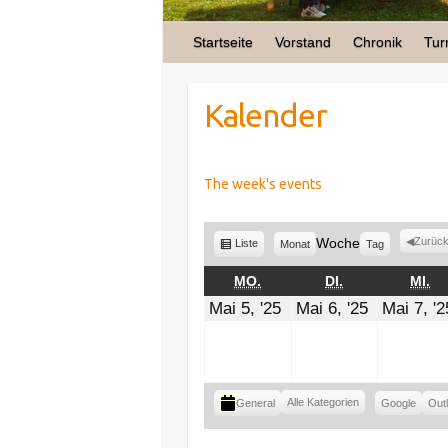
Startseite
Vorstand
Chronik
Tur
Kalender
The week's events
Woche
Zurüc
A
Liste
Monat
Tag
n
s
MONTAG
DIENSTAG
M
MO.
DI.
MI.
i
5.
6.
Mai 5, '25
Mai 6, '25
Mai 7, '2
c
Mai
Mai
h
2025
2025
t
a
l
s
K
Alle Kategorien
General
E
Google
E
Out
a
i
i
n
n
t