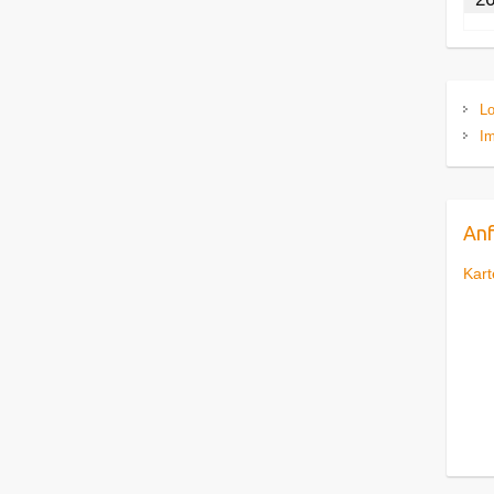
Lo
I
Anf
Kart