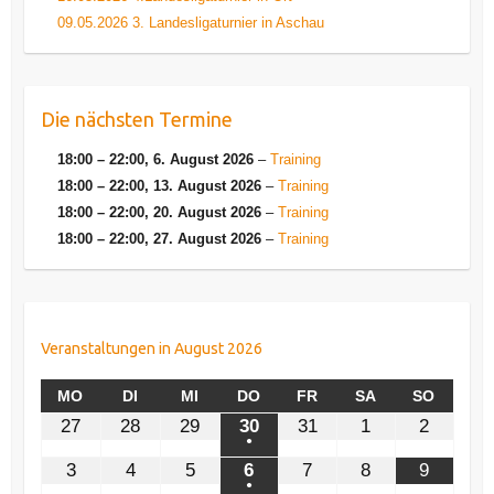
09.05.2026 3. Landesligaturnier in Aschau
Die nächsten Termine
18:00
–
22:00
,
6. August 2026
–
Training
18:00
–
22:00
,
13. August 2026
–
Training
18:00
–
22:00
,
20. August 2026
–
Training
18:00
–
22:00
,
27. August 2026
–
Training
Veranstaltungen in August 2026
MONTAG
DIENSTAG
MITTWOCH
DONNERSTAG
FREITAG
SAMSTAG
SONNT
MO
DI
MI
DO
FR
SA
SO
27.
28.
29.
30.
31.
1.
2.
27
28
29
30
31
1
2
Juli
Juli
Juli
Juli
Juli
August
August
●
(1
2026
2026
2026
2026
2026
2026
2026
3.
4.
5.
6.
7.
8.
9.
3
4
5
6
7
8
9
Veranstaltung)
August
August
August
August
August
August
August
●