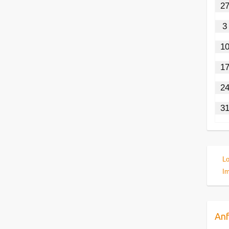
2
3
1
1
2
3
Lo
I
Anf