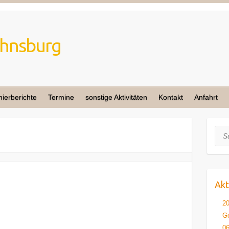
nierberichte
Termine
sonstige Aktivitäten
Kontakt
Anfahrt
Suc
Akt
2
Ge
06