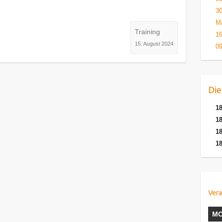
30
Ma
Training
16
15. August 2024
09
Die
18
18
18
18
Vera
M