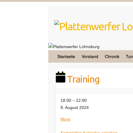
Skip
to
content
Startseite
Vorstand
Chronik
Tur
Training
Training
18:00
–
22:00
8. August 2024
about
More
Training
Kompletten Kalender ansehen