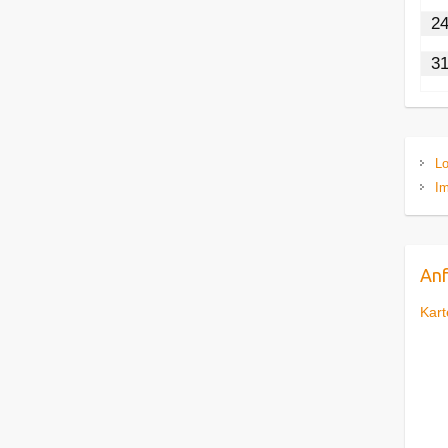
2
3
Lo
I
Anf
Kart