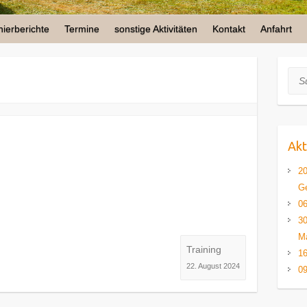
nierberichte
Termine
sonstige Aktivitäten
Kontakt
Anfahrt
Suc
Akt
2
Ge
06
30
Ma
Training
16
22. August 2024
09