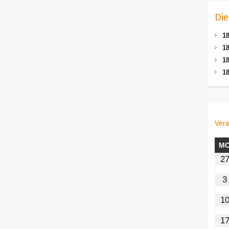
Die
18
18
18
18
Vera
M
2
3
1
1