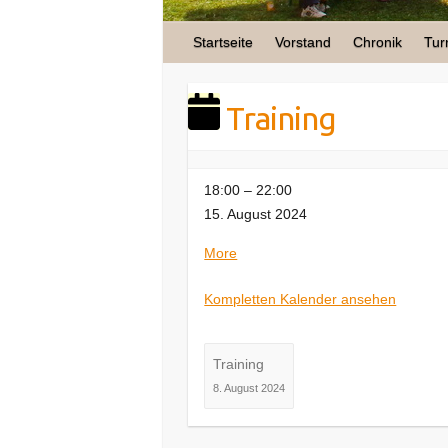
Startseite
Vorstand
Chronik
Tur
Training
Training
18:00
–
22:00
15. August 2024
about
More
Training
Kompletten Kalender ansehen
Training
8. August 2024